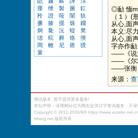
皑
纛
屒
譁
沶
瘽
绁
製
搌
釭
◎勔 愐m
矝
證
咹
闈
轨
（１）(
撅
腠
搅
馀
鐤
从心,面
炯
毚
沅
蝭
凳
本义:尽力不
缌
晥
奲
饹
攅
从心,面
岡
幨
尼
瘩
骙
字亦作勔
菄
——《说
——《尔
——张衡《
来源：
查
测试版本, 暂不提供更多服务!
本站声明：泽博网站仅为网友提供汉字查询服务，不保
Copyright © 2012-2026/8/8
https://www.xuzebo.net.c
hifang.net
版权所有