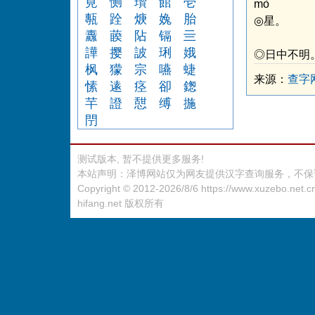
莧
恻
瓚
館
壱
mò
甎
跧
焿
婏
胎
◎星。
纛
藈
阽
镉
亖
譁
撄
詖
琍
娥
◎日中不明
枫
獴
宗
嚥
蜨
来源：
查字
愫
逺
痉
卻
鍯
芉
證
憇
缚
揓
閅
测试版本, 暂不提供更多服务!
本站声明：泽博网站仅为网友提供汉字查询服务，不保
Copyright © 2012-2026/8/6
https://www.xuzebo.net.c
hifang.net
版权所有