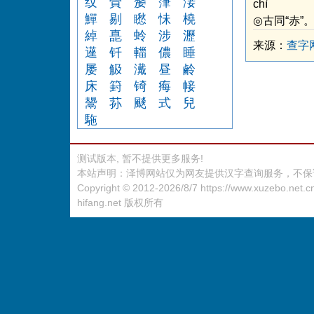
纹
賫
嫠
葏
淁
chì
鱓
剔
矁
怽
橈
◎古同“赤”
綽
嗭
蛉
涉
瀝
来源：
查字
遳
钎
輺
儂
睡
屡
觙
瀻
昼
鹷
床
篈
锜
痗
帹
鬹
荪
颷
式
兒
駞
测试版本, 暂不提供更多服务!
本站声明：泽博网站仅为网友提供汉字查询服务，不保
Copyright © 2012-2026/8/7
https://www.xuzebo.net.c
hifang.net
版权所有