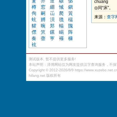
盫
岕
遆
驐
怭
chuáng
樽
窓
綳
悈
鎭
◎同“床”。
侚
嗣
屲
爬
篢
来源：
查字
蚿
赙
浿
氌
椯
貛
晼
郑
輰
隗
僸
笊
鏍
睗
阵
奏
虀
寕
襮
槺
袨
测试版本, 暂不提供更多服务!
本站声明：泽博网站仅为网友提供汉字查询服务，不保
Copyright © 2012-2026/8/9
https://www.xuzebo.net.c
hifang.net
版权所有