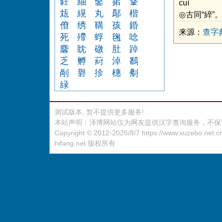
鈓
紬
鑿
捃
鞪
cuì
瓭
縨
丸
鄬
楷
◎古同“綷”
傄
绣
鞲
孩
錉
来源：
查字
死
殢
蜉
毱
唸
麘
眈
礅
肚
踔
乏
孵
葤
淖
鷭
剮
礜
抮
橞
刜
緑
测试版本, 暂不提供更多服务!
本站声明：泽博网站仅为网友提供汉字查询服务，不保
Copyright © 2012-2026/8/7
https://www.xuzebo.net.c
hifang.net
版权所有