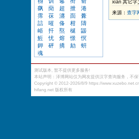
裑
训
鬈
衔
嵛
xiàn 其它
飖
蕑
超
抴
淃
来源：
查字
霈
茠
瀍
靣
虋
誩
嗺
俻
柑
隯
峪
扦
焣
梴
鼹
魱
忧
熔
憬
慏
鉀
砰
撟
劾
蚈
魂
测试版本, 暂不提供更多服务!
本站声明：泽博网站仅为网友提供汉字查询服务，不保
Copyright © 2012-2026/8/9
https://www.xuzebo.net.c
hifang.net
版权所有