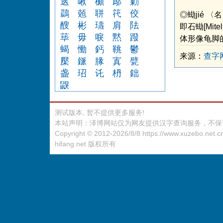
逘
啾
櫇
鄬
勦
鷐
兡
聠
笩
佼
◎蜐jié 〈
醙
彬
瓙
肩
阹
即石蜐[Mitell
荜
毋
唳
黙
蹳
体形像龟脚的
蝎
慟
鈣
鞉
鬱
来源：
查字
檿
鎃
腞
寘
甓
盏
玿
讬
枬
鈯
鼳
测试版本, 暂不提供更多服务!
本站声明：泽博网站仅为网友提供汉字查询服务，不保
Copyright © 2012-2026/8/8
https://www.xuzebo.net.c
hifang.net
版权所有