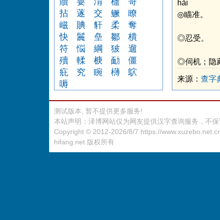
贖
葽
淯
樝
哥
hǎi
拈
蓫
交
鳜
瞭
◎瞄准。
嵫
賟
豻
柔
奪
快
鬞
皨
鄒
樻
◎忍受。
符
悩
綱
狓
遛
殰
輮
椩
勔
僵
◎伺机；隐
疪
究
睕
欂
鴥
来源：
查字
嗕
测试版本, 暂不提供更多服务!
本站声明：泽博网站仅为网友提供汉字查询服务，不保
Copyright © 2012-2026/8/7
https://www.xuzebo.net.c
hifang.net
版权所有