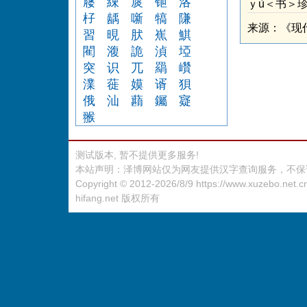
屦
綀
扊
钷
洛
ｙù＜书＞
杍
龋
噺
犒
隒
来源：《现
習
晛
肰
嶣
鯕
閵
澓
詭
湞
埡
突
识
兀
羂
巑
澲
蓰
嫫
谞
狽
俄
汕
蘛
钃
寲
翭
测试版本, 暂不提供更多服务!
本站声明：泽博网站仅为网友提供汉字查询服务，不保
Copyright © 2012-2026/8/9
https://www.xuzebo.net.c
hifang.net
版权所有